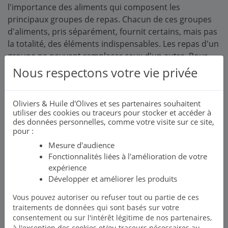
l'importance des aliments qui composent les
principaux groupes de repas. Chacun de ces groupes
d'aliments, pris séparément, fournit certains, mais pas
la totalité, des éléments indispensables. Les repas d'un
groupe ne peuvent remplacer ceux d'un autre. Pour
une alimentation saine, tous sont nécessaires.
Nous respectons votre vie privée
Les produits de base de l'alimentation
méditerranéenne, par ordre décroissant de quantité et
Oliviers & Huile d'Olives et ses partenaires souhaitent
utiliser des cookies ou traceurs pour stocker et accéder à
de fréquence de consommation recommandées, sont
des données personnelles, comme votre visite sur ce site,
les suivants:
pour :
Mesure d'audience
Céréales
: elles constituent la base de la plupart des
Fonctionnalités liées à l'amélioration de votre
régimes des peuples méditerranéens, pain (complet ou
expérience
non), pâtes, couscous et riz.
Développer et améliorer les produits
Fruits et légumes frais
: pour des repas savoureux, on
Vous pouvez autoriser ou refuser tout ou partie de ces
sélectionne des produits de saison qui sont cuisinés
traitements de données qui sont basés sur votre
simplement. Dans l'ensemble de la Méditerranée, le
consentement ou sur l'intérêt légitime de nos partenaires,
dessert est généralement constitué d'un fruit.
à l'exception des cookies et/ou traceurs nécessaires au